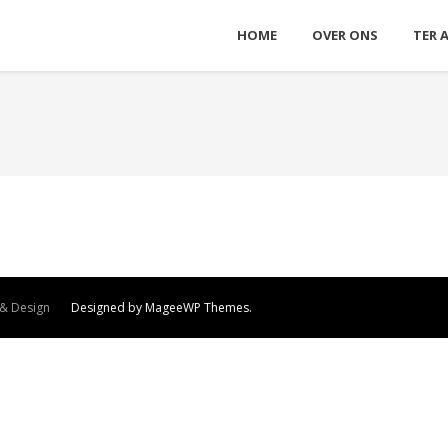
HOME
OVER ONS
TER 
 & Design
Designed by MageeWP Themes.